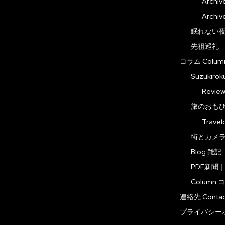
Arch
Arch
眠れない夜の音
先祖巡礼
コラム Colum
Suzuki
Revi
旅のおもひで
Trave
街とカメ
Blog 雑記
PDF新聞
Column 
連絡先 Contac
プライバシー