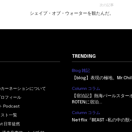
次の記事
シェイプ・オブ・ウォーターを観たんだ。
TRENDING
Blog 雑記
【blog】表現の極地。Mr.Child
のカーネーションについて
Column コラム
【宿泊記】熱海パールスター
プロフィール
ROTENに宿泊...
Podcast
Column コラム
ャスト一覧
Netflix『BEAST -私の中の獣-
ast 日常徒然