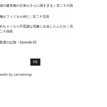
謎の建造物の正体がさらに謎すぎる｜百二十六段
俺がフィジカルAIだ｜百二十五段
めちゃくちゃ不思議な現象に出会したんだが｜百
二十四段
星霜の記憶 – Episode 05
PR
weets by carnationjp