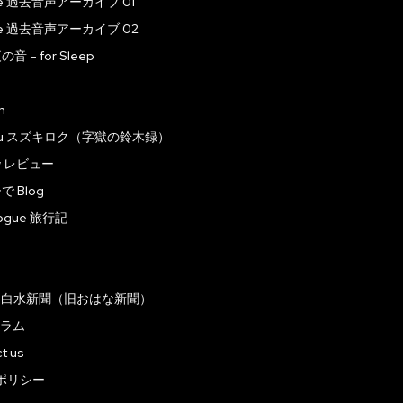
ive 過去音声アーカイブ 01
ive 過去音声アーカイブ 02
 – for Sleep
n
roku スズキロク（字獄の鈴木録）
ew レビュー
 Blog
logue 旅行記
ラ
｜白水新聞（旧おはな新聞）
コラム
t us
ポリシー