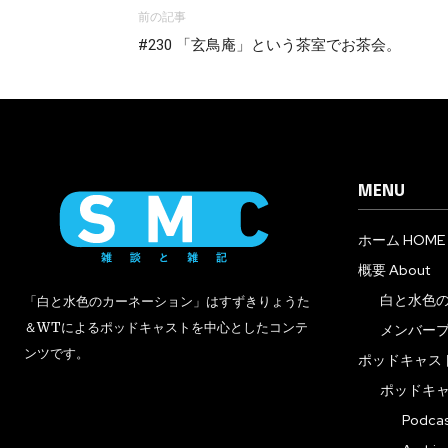
前の記事
#230 「玄鳥庵」という茶室でお茶会。
MENU
ホーム HOME
概要 About
白と水色
「白と水色のカーネーション」はすずきりょうた
＆WTによるポッドキャストを中心としたコンテ
メンバー
ンツです。
ポッドキャスト 
ポッドキ
Podc