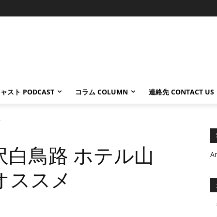
ャスト PODCAST
コラム COLUMN
連絡先 CONTACT US
.
沢白鳥路 ホテル山
A
オススメ