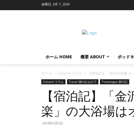
金曜日, 8月 7, 2026
ホーム HOME
概要 ABOUT
ポッドキ
ホーム
Column コラム
【宿泊記】「金沢白鳥路 ホ..
Column コラム
Travel 旅のおもひで
Travelogue 旅行記
【宿泊記】「金
楽」の大浴場は
2018年3月5日