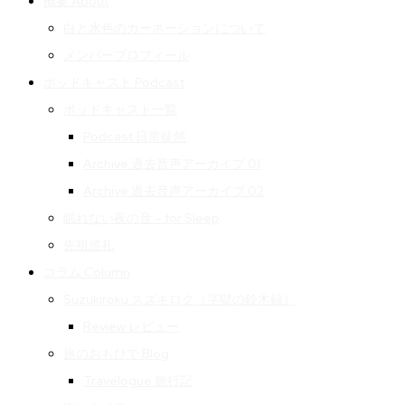
概要 About
白と水色のカーネーションについて
メンバープロフィール
ポッドキャスト Podcast
ポッドキャスト一覧
Podcast 日常徒然
Archive 過去音声アーカイブ 01
Archive 過去音声アーカイブ 02
眠れない夜の音 – for Sleep
先祖巡礼
コラム Column
Suzukiroku スズキロク（字獄の鈴木録）
Review レビュー
旅のおもひで Blog
Travelogue 旅行記