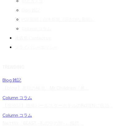
街とカメラ
Blog 雑記
PDF新聞｜白水新聞（旧おはな新聞）
Column コラム
連絡先 Contact us
プライバシーポリシー
TRENDING
Blog 雑記
【blog】表現の極地。Mr.Children「産...
Column コラム
【宿泊記】熱海パールスターホテルのROTENに宿泊...
Column コラム
Netflix『BEAST -私の中の獣-』感想 ...