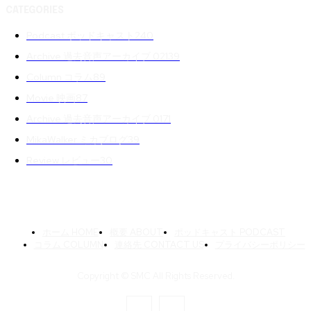
CATEGORIES
Podcast ポッドキャスト
240
Archive 過去音声アーカイブ 02
139
Column コラム
89
Movie 映画
87
Archive 過去音声アーカイブ 01
71
MikaWalker ミカブログ
39
Review レビュー
30
ホーム HOME
概要 ABOUT
ポッドキャスト PODCAST
コラム COLUMN
連絡先 CONTACT US
プライバシーポリシー
Copyright © SMC All Rights Reserved.