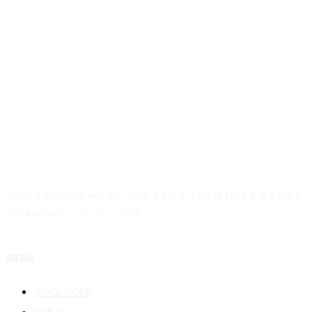
「白と水色のカーネーション」はすずきりょうた＆WTによるポッドキャ
ストを中心としたコンテンツです。
MENU
ホーム HOME