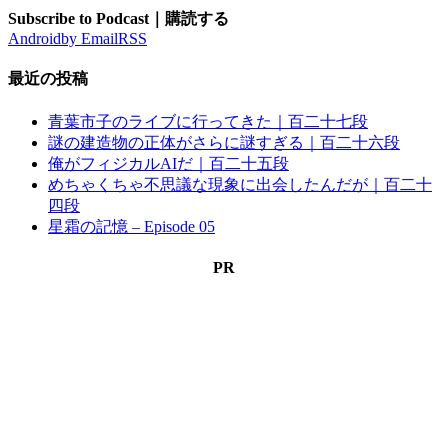
Subscribe to Podcast｜購読する
Android
by Email
RSS
最近の投稿
青葉市子のライブに行ってきた｜百二十七段
謎の建造物の正体がさらに謎すぎる｜百二十六段
俺がフィジカルAIだ｜百二十五段
めちゃくちゃ不思議な現象に出会したんだが｜百二十
四段
星霜の記憶 – Episode 05
PR