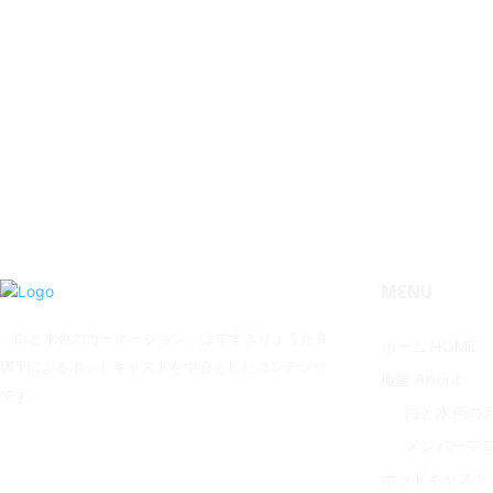
MENU
「白と水色のカーネーション」はすずきりょうた＆
ホーム HOME
WTによるポッドキャストを中心としたコンテンツ
概要 About
です。
白と水色の
メンバープ
ポッドキャスト P