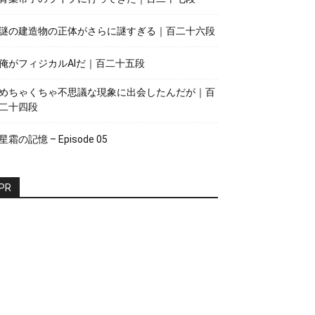
謎の建造物の正体がさらに謎すぎる｜百二十六段
俺がフィジカルAIだ｜百二十五段
めちゃくちゃ不思議な現象に出会したんだが｜百
二十四段
星霜の記憶 – Episode 05
PR