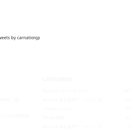
weets by carnationjp
CATEGORIES
Podcast ポッドキャスト
240
Archive 過去音声アーカイブ 02
139
ren「産...
Column コラム
89
テルのROTEN
Movie 映画
87
Archive 過去音声アーカイブ 01
71