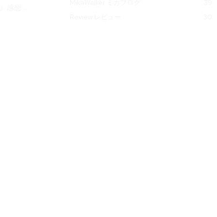
MikaWalker ミカブログ
39
』感想 ...
Review レビュー
30