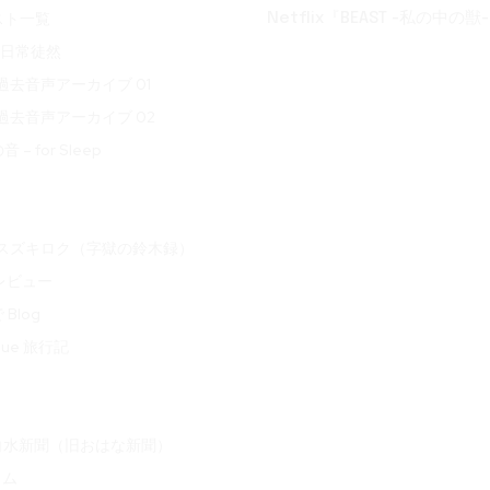
スト一覧
Netflix『BEAST -私の中の獣-
t 日常徒然
ve 過去音声アーカイブ 01
ve 過去音声アーカイブ 02
– for Sleep
oku スズキロク（字獄の鈴木録）
 レビュー
Blog
ogue 旅行記
白水新聞（旧おはな新聞）
ラム