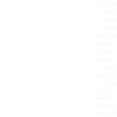
ポッドキャ
Podcas
Archi
Archi
眠れない夜の音 
先祖巡礼
コラム Column
Suzukir
Review
旅のおもひで 
Travel
街とカメラ
Blog 雑記
PDF新聞｜
Column コ