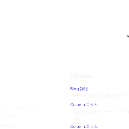
T
TRENDING
Blog 雑記
【blog】表現の極地。Mr.Child
Column コラム
カーネーションについて
【宿泊記】熱海パールスターホ
ロフィール
に宿泊...
odcast
Column コラム