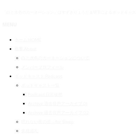
「白と水色のカーネーション」はすずきりょうた＆WTによるポッドキャ
MENU
ホーム HOME
概要 About
白と水色のカーネーションについて
メンバープロフィール
ポッドキャスト Podcast
ポッドキャスト一覧
Podcast 日常徒然
Archive 過去音声アーカイブ 01
Archive 過去音声アーカイブ 02
眠れない夜の音 – for Sleep
先祖巡礼