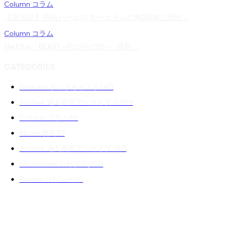
Column コラム
【宿泊記】熱海パールスターホテルのROTENに宿泊...
Column コラム
Netflix『BEAST -私の中の獣-』感想 ...
CATEGORIES
Podcast ポッドキャスト
240
Archive 過去音声アーカイブ 02
139
Column コラム
89
Movie 映画
87
Archive 過去音声アーカイブ 01
71
MikaWalker ミカブログ
39
Review レビュー
30