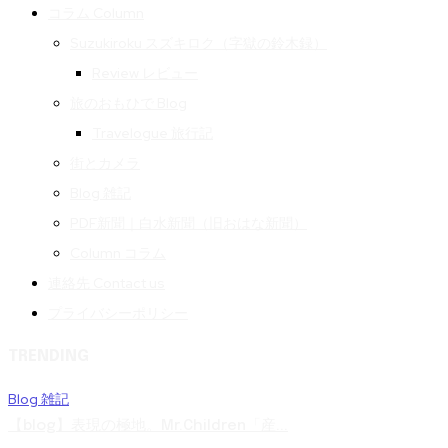
コラム Column
Suzukiroku スズキロク（字獄の鈴木録）
Review レビュー
旅のおもひで Blog
Travelogue 旅行記
街とカメラ
Blog 雑記
PDF新聞｜白水新聞（旧おはな新聞）
Column コラム
連絡先 Contact us
プライバシーポリシー
TRENDING
Blog 雑記
【blog】表現の極地。Mr.Children「産...