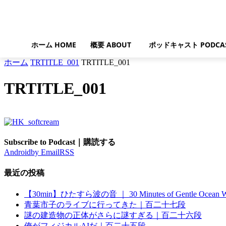
ホーム HOME
概要 ABOUT
ポッドキャスト PODCA
ホーム
TRTITLE_001
TRTITLE_001
TRTITLE_001
Subscribe to Podcast｜購読する
Android
by Email
RSS
最近の投稿
【30min】ひたすら波の音 ｜ 30 Minutes of Gentle Ocean W
青葉市子のライブに行ってきた｜百二十七段
謎の建造物の正体がさらに謎すぎる｜百二十六段
俺がフィジカルAIだ｜百二十五段