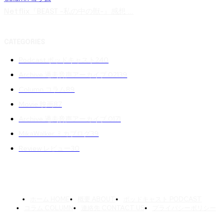
Netflix『BEAST -私の中の獣-』感想 ...
CATEGORIES
Podcast ポッドキャスト
240
Archive 過去音声アーカイブ 02
139
Column コラム
89
Movie 映画
87
Archive 過去音声アーカイブ 01
71
MikaWalker ミカブログ
39
Review レビュー
30
ホーム HOME
概要 ABOUT
ポッドキャスト PODCAST
コラム COLUMN
連絡先 CONTACT US
プライバシーポリシー