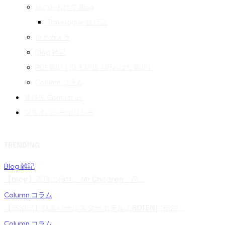
旅のおもひで Blog
Travelogue 旅行記
街とカメラ
Blog 雑記
PDF新聞｜白水新聞（旧おはな新聞）
Column コラム
連絡先 Contact us
プライバシーポリシー
TRENDING
Blog 雑記
【blog】表現の極地。Mr.Children「産...
Column コラム
【宿泊記】熱海パールスターホテルのROTENに宿泊...
Column コラム