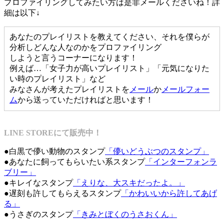
プロファイリングしてみたい方は是非メールくださいね！詳
細は以下↓
あなたのプレイリストを教えてください、それを僕らが
分析しどんな人なのかをプロファイリング
しようと言うコーナーになります！
例えば…「女子力が高いプレイリスト」「元気になりた
い時のプレイリスト」など
みなさんが考えたプレイリストを
メール
か
メールフォー
ム
から送っていただければと思います！
LINE STOREにて販売中！
●白黒で儚い動物のスタンプ
「儚いどうぶつのスタンプ」
●あなたに飼ってもらいたい系スタンプ
「インターフォンラ
ブリー」
●キレイなスタンプ
「えりな、大スキだったよ。」
●遅刻も許してもらえるスタンプ
「かわいいから許してあげ
る」
●うさぎのスタンプ
「きみとぼくのうさおくん」