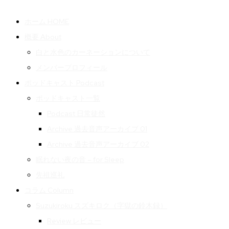
ホーム HOME
概要 About
白と水色のカーネーションについて
メンバープロフィール
ポッドキャスト Podcast
ポッドキャスト一覧
Podcast 日常徒然
Archive 過去音声アーカイブ 01
Archive 過去音声アーカイブ 02
眠れない夜の音 – for Sleep
先祖巡礼
コラム Column
Suzukiroku スズキロク（字獄の鈴木録）
Review レビュー