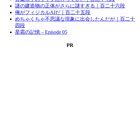
謎の建造物の正体がさらに謎すぎる｜百二十六段
俺がフィジカルAIだ｜百二十五段
めちゃくちゃ不思議な現象に出会したんだが｜百二十
四段
星霜の記憶 – Episode 05
PR