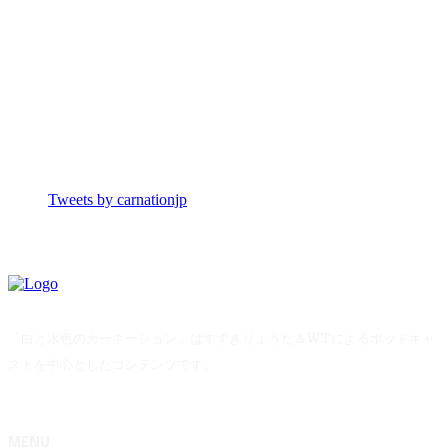
Tweets by carnationjp
「白と水色のカーネーション」はすずきりょうた＆WTによるポッドキャ
ストを中心としたコンテンツです。
MENU