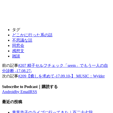
タグ
どこかに行った系の話
不思議な話
同窓会
感想文
雑談
前の記事
#207 精子セルフチェック「seem」でもう一人の自
分診断 -17.08.27-
次の記事
#209【癒しを求めて-17.09.10-】 MUSIC：Wylder
Subscribe to Podcast｜購読する
Android
by Email
RSS
最近の投稿
青葉市子のライブに行ってきた｜百二十七段