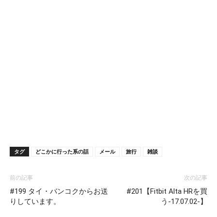
タグ
どこかに行った系の話
メール
旅行
雑談
前の記事
次の記事
#199 タイ・バンコクからお送
#201【Fitbit Alta HRを買
りしています。
う-17.07.02-】