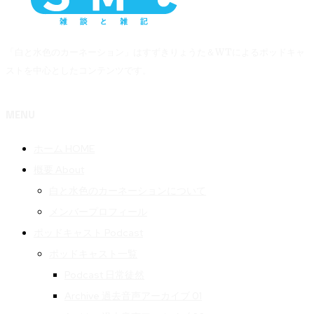
「白と水色のカーネーション」はすずきりょうた＆WTによるポッドキャ
ストを中心としたコンテンツです。
MENU
ホーム HOME
概要 About
白と水色のカーネーションについて
メンバープロフィール
ポッドキャスト Podcast
ポッドキャスト一覧
Podcast 日常徒然
Archive 過去音声アーカイブ 01