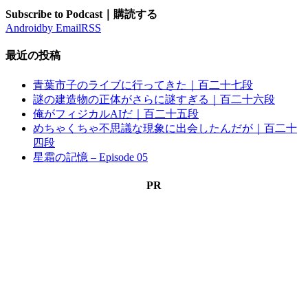
Subscribe to Podcast｜購読する
Android
by Email
RSS
最近の投稿
青葉市子のライブに行ってきた｜百二十七段
謎の建造物の正体がさらに謎すぎる｜百二十六段
俺がフィジカルAIだ｜百二十五段
めちゃくちゃ不思議な現象に出会したんだが｜百二十
四段
星霜の記憶 – Episode 05
PR