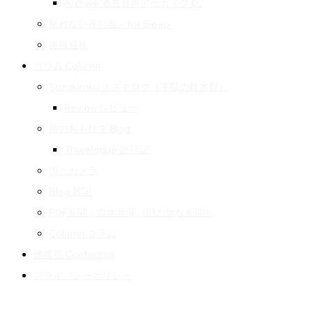
Archive 過去音声アーカイブ 02
眠れない夜の音 – for Sleep
先祖巡礼
コラム Column
Suzukiroku スズキロク（字獄の鈴木録）
Review レビュー
旅のおもひで Blog
Travelogue 旅行記
街とカメラ
Blog 雑記
PDF新聞｜白水新聞（旧おはな新聞）
Column コラム
連絡先 Contact us
プライバシーポリシー