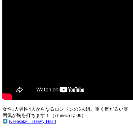
女性1人男性4人からなるロンドンの5人組。重く気だるい雰
囲気が胸を打ちます！（iTunes:¥1,500）
Keepsake – Heavy Heart