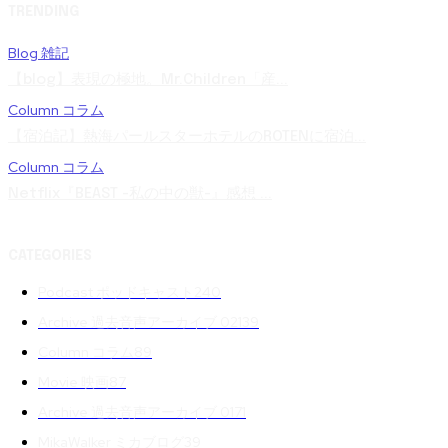
TRENDING
Blog 雑記
【blog】表現の極地。Mr.Children「産...
Column コラム
【宿泊記】熱海パールスターホテルのROTENに宿泊...
Column コラム
Netflix『BEAST -私の中の獣-』感想 ...
CATEGORIES
Podcast ポッドキャスト
240
Archive 過去音声アーカイブ 02
139
Column コラム
89
Movie 映画
87
Archive 過去音声アーカイブ 01
71
MikaWalker ミカブログ
39