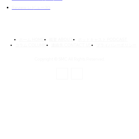
Review レビュー
30
ホーム HOME
概要 ABOUT
ポッドキャスト PODCAST
コラム COLUMN
連絡先 CONTACT US
プライバシーポリシー
Copyright © SMC All Rights Reserved.