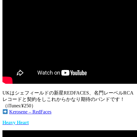
UKはシェフィールドの新星REDFACES、名門レーベルRCA
レコードと契約をしこれからかなり期待のバンドです！
（iTunes:¥250）
Kerosene – RedFaces
Heavy Heart