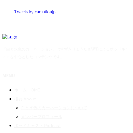
Tweets by carnationjp
「白と水色のカーネーション」はすずきりょうた＆WTによるポッドキャ
ストを中心としたコンテンツです。
MENU
ホーム HOME
概要 About
白と水色のカーネーションについて
メンバープロフィール
ポッドキャスト Podcast