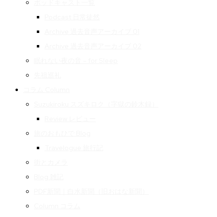
ポッドキャスト一覧
Podcast 日常徒然
Archive 過去音声アーカイブ 01
Archive 過去音声アーカイブ 02
眠れない夜の音 – for Sleep
先祖巡礼
コラム Column
Suzukiroku スズキロク（字獄の鈴木録）
Review レビュー
旅のおもひで Blog
Travelogue 旅行記
街とカメラ
Blog 雑記
PDF新聞｜白水新聞（旧おはな新聞）
Column コラム