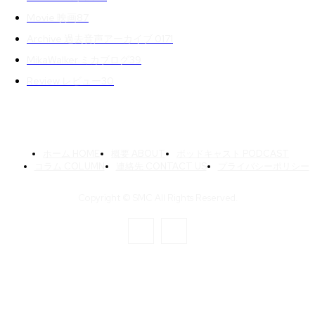
Movie 映画
87
Archive 過去音声アーカイブ 01
71
MikaWalker ミカブログ
39
Review レビュー
30
ホーム HOME
概要 ABOUT
ポッドキャスト PODCAST
コラム COLUMN
連絡先 CONTACT US
プライバシーポリシー
Copyright © SMC All Rights Reserved.