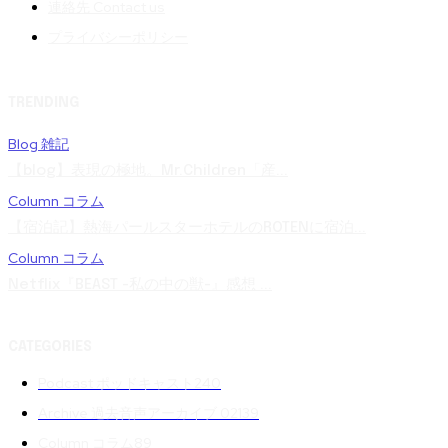
連絡先 Contact us
プライバシーポリシー
TRENDING
Blog 雑記
【blog】表現の極地。Mr.Children「産...
Column コラム
【宿泊記】熱海パールスターホテルのROTENに宿泊...
Column コラム
Netflix『BEAST -私の中の獣-』感想 ...
CATEGORIES
Podcast ポッドキャスト
240
Archive 過去音声アーカイブ 02
139
Column コラム
89