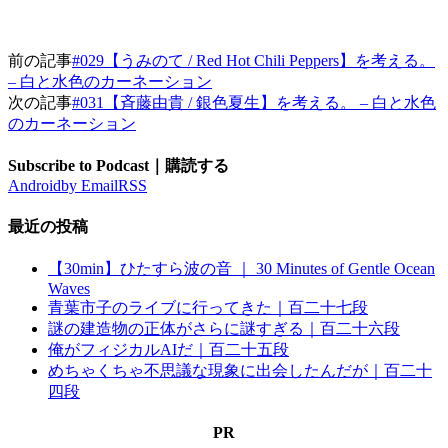
前の記事
#029【うみのて / Red Hot Chili Peppers】を考える。
– 白と水色のカーネーション
次の記事
#031【斉藤由貴 / 銀色夏生】を考える。 – 白と水色
のカーネーション
Subscribe to Podcast｜購読する
Android
by Email
RSS
最近の投稿
【30min】ひたすら波の音 ｜ 30 Minutes of Gentle Ocean
Waves
青葉市子のライブに行ってきた｜百二十七段
謎の建造物の正体がさらに謎すぎる｜百二十六段
俺がフィジカルAIだ｜百二十五段
めちゃくちゃ不思議な現象に出会したんだが｜百二十
四段
PR