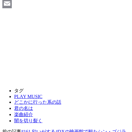
Facebook
Email
タグ
PLAY MUSIC
どこかに行った系の話
君の名は
楽曲紹介
闇を切り裂く
前の記事
#161 匂いがする4DXの映画館で観たシン・ゴジラ