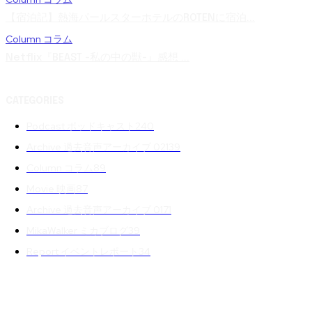
【宿泊記】熱海パールスターホテルのROTENに宿泊...
Column コラム
Netflix『BEAST -私の中の獣-』感想 ...
CATEGORIES
Podcast ポッドキャスト
240
Archive 過去音声アーカイブ 02
139
Column コラム
89
Movie 映画
87
Archive 過去音声アーカイブ 01
71
MikaWalker ミカブログ
39
Report イベントレポート
34