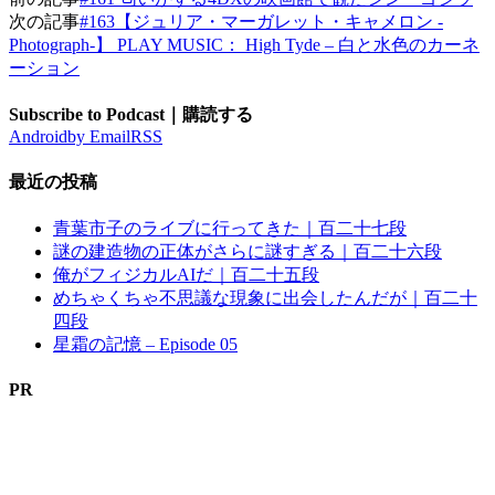
次の記事
#163【ジュリア・マーガレット・キャメロン -
Photograph-】 PLAY MUSIC： High Tyde – 白と水色のカーネ
ーション
Subscribe to Podcast｜購読する
Android
by Email
RSS
最近の投稿
青葉市子のライブに行ってきた｜百二十七段
謎の建造物の正体がさらに謎すぎる｜百二十六段
俺がフィジカルAIだ｜百二十五段
めちゃくちゃ不思議な現象に出会したんだが｜百二十
四段
星霜の記憶 – Episode 05
PR