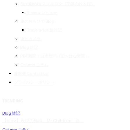
Suzukiroku スズキロク（字獄の鈴木録）
Review レビュー
旅のおもひで Blog
Travelogue 旅行記
街とカメラ
Blog 雑記
PDF新聞｜白水新聞（旧おはな新聞）
Column コラム
連絡先 Contact us
プライバシーポリシー
TRENDING
Blog 雑記
【blog】表現の極地。Mr.Children「産...
Column コラム