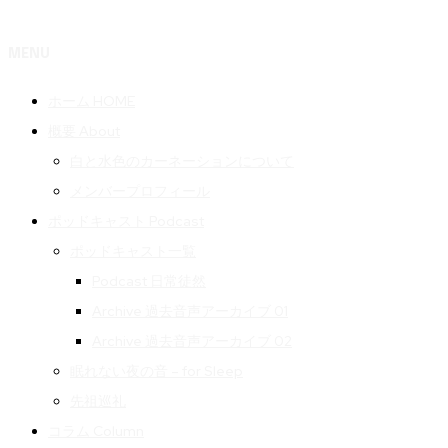
MENU
ホーム HOME
概要 About
白と水色のカーネーションについて
メンバープロフィール
ポッドキャスト Podcast
ポッドキャスト一覧
Podcast 日常徒然
Archive 過去音声アーカイブ 01
Archive 過去音声アーカイブ 02
眠れない夜の音 – for Sleep
先祖巡礼
コラム Column