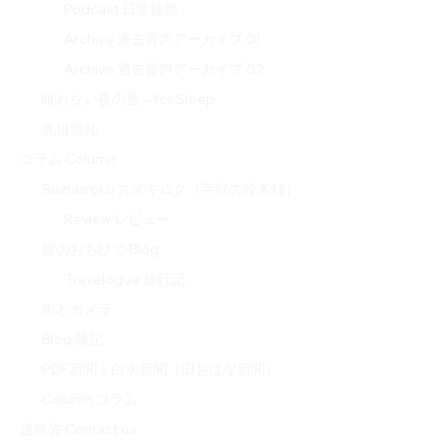
Podcast 日常徒然
Archive 過去音声アーカイブ 01
Archive 過去音声アーカイブ 02
眠れない夜の音 – for Sleep
先祖巡礼
コラム Column
Suzukiroku スズキロク（字獄の鈴木録）
Review レビュー
旅のおもひで Blog
Travelogue 旅行記
街とカメラ
Blog 雑記
PDF新聞｜白水新聞（旧おはな新聞）
Column コラム
連絡先 Contact us