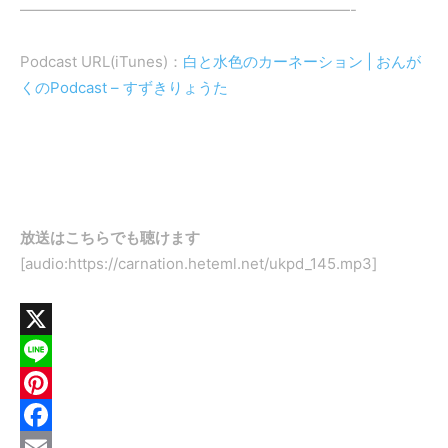
——————————————————————-
Podcast URL(iTunes)：
白と水色のカーネーション | おんが
くのPodcast – すずきりょうた
放送はこちらでも聴けます
[audio:https://carnation.heteml.net/ukpd_145.mp3]
X
Line
Pinterest
Facebook