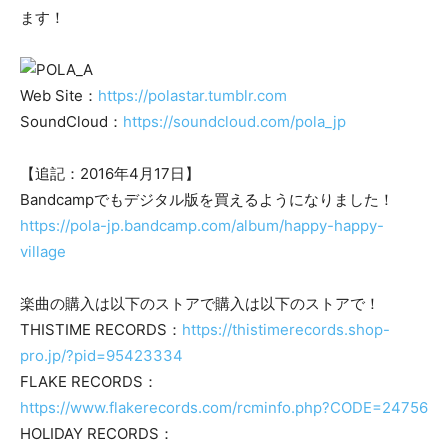
ます！
Web Site：
https://polastar.tumblr.com
SoundCloud：
https://soundcloud.com/pola_jp
【追記：2016年4月17日】
Bandcampでもデジタル版を買えるようになりました！
https://pola-jp.bandcamp.com/album/happy-happy-
village
楽曲の購入は以下のストアで購入は以下のストアで！
THISTIME RECORDS：
https://thistimerecords.shop-
pro.jp/?pid=95423334
FLAKE RECORDS：
https://www.flakerecords.com/rcminfo.php?CODE=24756
HOLIDAY RECORDS：