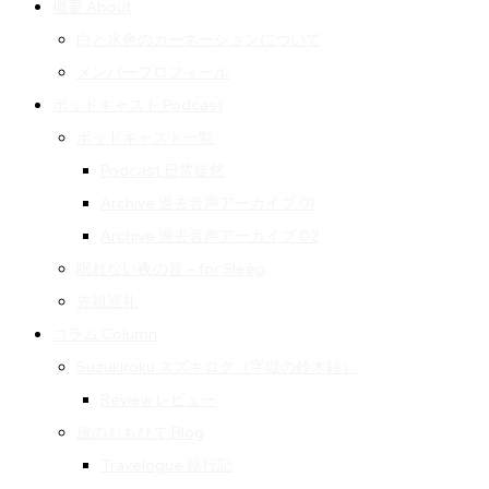
概要 About
白と水色のカーネーションについて
メンバープロフィール
ポッドキャスト Podcast
ポッドキャスト一覧
Podcast 日常徒然
Archive 過去音声アーカイブ 01
Archive 過去音声アーカイブ 02
眠れない夜の音 – for Sleep
先祖巡礼
コラム Column
Suzukiroku スズキロク（字獄の鈴木録）
Review レビュー
旅のおもひで Blog
Travelogue 旅行記