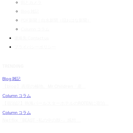
街とカメラ
Blog 雑記
PDF新聞｜白水新聞（旧おはな新聞）
Column コラム
連絡先 Contact us
プライバシーポリシー
TRENDING
Blog 雑記
【blog】表現の極地。Mr.Children「産...
Column コラム
【宿泊記】熱海パールスターホテルのROTENに宿泊...
Column コラム
Netflix『BEAST -私の中の獣-』感想 ...