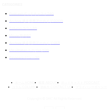
CATEGORIES
Podcast ポッドキャスト
240
Archive 過去音声アーカイブ 02
139
Column コラム
89
Movie 映画
87
Archive 過去音声アーカイブ 01
71
MikaWalker ミカブログ
39
Review レビュー
30
ホーム HOME
概要 ABOUT
ポッドキャスト PODCAST
コラム COLUMN
連絡先 CONTACT US
プライバシーポリシー
Copyright © SMC All Rights Reserved.