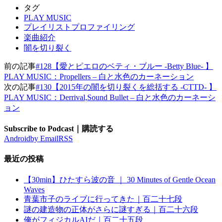
タグ
PLAY MUSIC
プレイリストプロファイリング
楽曲紹介
闇を切り裂く
前の記事
#128【愛とピエロのベティ・ブルー -Betty Blue- 】
PLAY MUSIC：Propellers – 白と水色のカーネーション
次の記事
#130【2015年の闇を切り裂くを総括する -CTTD- 】
PLAY MUSIC：Derrival,Sound Bullet – 白と水色のカーネーシ
ョン
Subscribe to Podcast｜購読する
Android
by Email
RSS
最近の投稿
【30min】ひたすら波の音 ｜ 30 Minutes of Gentle Ocean
Waves
青葉市子のライブに行ってきた｜百二十七段
謎の建造物の正体がさらに謎すぎる｜百二十六段
俺がフィジカルAIだ｜百二十五段