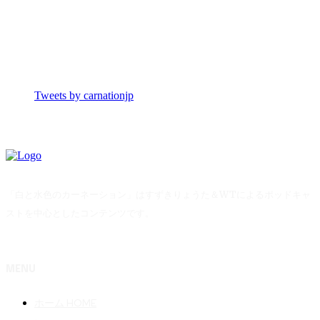
Tweets by carnationjp
「白と水色のカーネーション」はすずきりょうた＆WTによるポッドキャ
ストを中心としたコンテンツです。
MENU
ホーム HOME