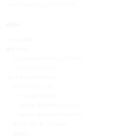
キャストを中心としたコンテンツです。
MENU
ホーム HOME
概要 About
白と水色のカーネーションについて
メンバープロフィール
ポッドキャスト Podcast
ポッドキャスト一覧
Podcast 日常徒然
Archive 過去音声アーカイブ 01
Archive 過去音声アーカイブ 02
眠れない夜の音 – for Sleep
先祖巡礼