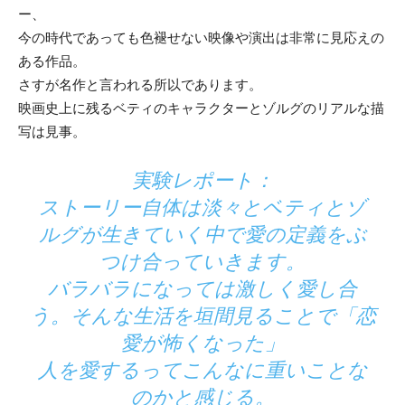
ー、
今の時代であっても色褪せない映像や演出は非常に見応えの
ある作品。
さすが名作と言われる所以であります。
映画史上に残るベティのキャラクターとゾルグのリアルな描
写は見事。
実験レポート：
ストーリー自体は淡々とベティとゾ
ルグが生きていく中で愛の定義をぶ
つけ合っていきます。
バラバラになっては激しく愛し合
う。そんな生活を垣間見ることで「恋
愛が怖くなった」
人を愛するってこんなに重いことな
のかと感じる。