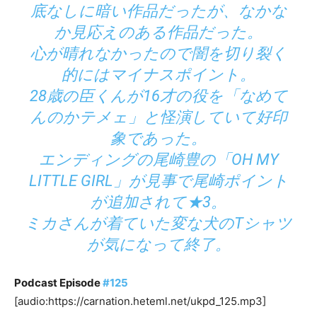
底なしに暗い作品だったが、なかな
か見応えのある作品だった。
心が晴れなかったので闇を切り裂く
的にはマイナスポイント。
28歳の臣くんが16才の役を「なめて
んのかテメェ」と怪演していて好印
象であった。
エンディングの尾崎豊の「OH MY
LITTLE GIRL」が見事で尾崎ポイント
が追加されて★3。
ミカさんが着ていた変な犬のTシャツ
が気になって終了。
Podcast Episode
#125
[audio:https://carnation.heteml.net/ukpd_125.mp3]