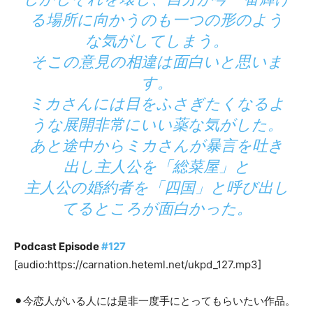
る場所に向かうのも一つの形のよう
な気がしてしまう。
そこの意見の相違は面白いと思いま
す。
ミカさんには目をふさぎたくなるよ
うな展開非常にいい薬な気がした。
あと途中からミカさんが暴言を吐き
出し主人公を「総菜屋」と
主人公の婚約者を「四国」と呼び出し
てるところが面白かった。
Podcast Episode
#127
[audio:https://carnation.heteml.net/ukpd_127.mp3]
⚫︎今恋人がいる人には是非一度手にとってもらいたい作品。