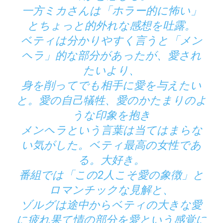
一方ミカさんは「ホラー的に怖い」
とちょっと的外れな感想を吐露。
ベティは分かりやすく言うと「メン
ヘラ」的な部分があったが、愛され
たいより、
身を削ってでも相手に愛を与えたい
と。愛の自己犠牲、愛のかたまりのよ
うな印象を抱き
メンヘラという言葉は当てはまらな
い気がした。ベティ最高の女性であ
る。大好き。
番組では「この2人こそ愛の象徴」と
ロマンチックな見解と、
ゾルグは途中からベティの大きな愛
に疲れ果て情の部分を愛という感覚に