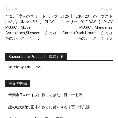
前の記事
次の記事
#125【僕らのブリットポップ
#126【忘却と23年のラブスト
の終焉 -UK or US?- 】 PLAY
ーリー -ONE DAY- 】 PLAY
MUSIC：Model
MUSIC：Manganas
Aeroplanes,Silences – 白と水
Garden,Duck House – 白と水
色のカーネーション
色のカーネーション
Subscribe to Podcast｜購読する
Android
by Email
RSS
最近の投稿
青葉市子のライブに行ってきた｜百二十七段
謎の建造物の正体がさらに謎すぎる｜百二十六段