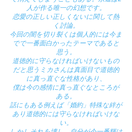
人が作る唯一の幻想です。
恋愛の正しい正しくないに関して熱
く討論。
今回の闇を切り裂くは個人的には今ま
でで一番面白かったテーマであると
思う。
道徳的に守らなければいけないもの
だと思うミカさんは真面目で道徳的
に真っ直ぐな性格があり、
僕は今の感情に真っ直ぐなところが
ある。
話にもある例えば「婚約」特殊な絆が
あり道徳的には守らなければいけな
い。
しかしそれを壊し、自分が今一番輝け