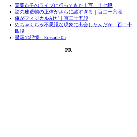
青葉市子のライブに行ってきた｜百二十七段
謎の建造物の正体がさらに謎すぎる｜百二十六段
俺がフィジカルAIだ｜百二十五段
めちゃくちゃ不思議な現象に出会したんだが｜百二十
四段
星霜の記憶 – Episode 05
PR