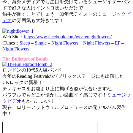
今、海外メディアでも注目を受けているシューゲイザーバン
ドで好きな人はイントロ聴いただけで
触手が働くことでしょう！80年代テイストの
ミュージックビ
デオ
の雰囲気も大好きです！
Web Site：
https://www.facebook.com/wearenightflowers/
iTunes：
Sleep – Single – Night Flowers
Night Flowers – EP –
Night Flowers
The Bulletproof Bomb
ロンドンの10代5人組バンド
今年のReading Festivalのパブリックステージにも出演した
UKロックの新星！
テレキャスをお腹より上に掲げる姿が似合いますね！
パワフルでもどこか懐かしい楽曲イイ感じです！
ミュージッ
クビデオ
もかっこいい！
現在、ロリーアットウェルプロデュースの元アルバム製作
中！