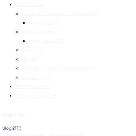
コラム Column
Suzukiroku スズキロク（字獄の鈴木録）
Review レビュー
旅のおもひで Blog
Travelogue 旅行記
街とカメラ
Blog 雑記
PDF新聞｜白水新聞（旧おはな新聞）
Column コラム
連絡先 Contact us
プライバシーポリシー
TRENDING
Blog 雑記