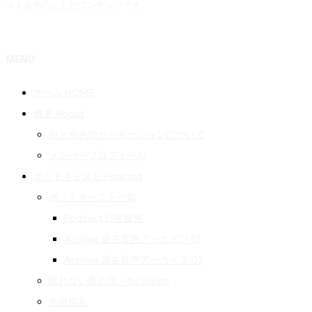
ストを中心としたコンテンツです。
MENU
ホーム HOME
概要 About
白と水色のカーネーションについて
メンバープロフィール
ポッドキャスト Podcast
ポッドキャスト一覧
Podcast 日常徒然
Archive 過去音声アーカイブ 01
Archive 過去音声アーカイブ 02
眠れない夜の音 – for Sleep
先祖巡礼