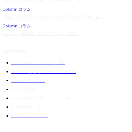
【blog】表現の極地。Mr.Children「産...
Column コラム
【宿泊記】熱海パールスターホテルのROTENに宿泊...
Column コラム
Netflix『BEAST -私の中の獣-』感想 ...
CATEGORIES
Podcast ポッドキャスト
240
Archive 過去音声アーカイブ 02
139
Column コラム
89
Movie 映画
87
Archive 過去音声アーカイブ 01
71
MikaWalker ミカブログ
39
Review レビュー
30