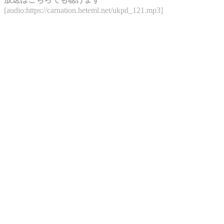
[audio:https://carnation.heteml.net/ukpd_121.mp3]