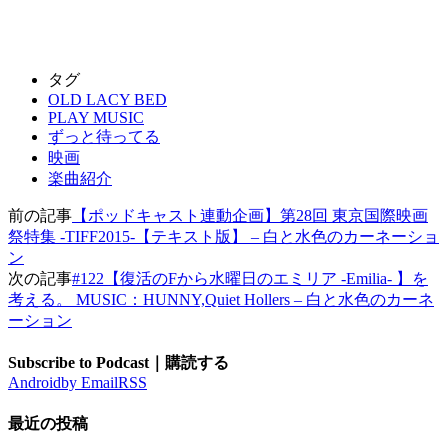
タグ
OLD LACY BED
PLAY MUSIC
ずっと待ってる
映画
楽曲紹介
前の記事
【ポッドキャスト連動企画】第28回 東京国際映画
祭特集 -TIFF2015-【テキスト版】 – 白と水色のカーネーショ
ン
次の記事
#122【復活のFから水曜日のエミリア -Emilia- 】を
考える。 MUSIC：HUNNY,Quiet Hollers – 白と水色のカーネ
ーション
Subscribe to Podcast｜購読する
Android
by Email
RSS
最近の投稿