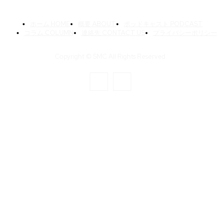
ホーム HOME
概要 ABOUT
ポッドキャスト PODCAST
コラム COLUMN
連絡先 CONTACT US
プライバシーポリシー
Copyright © SMC All Rights Reserved.