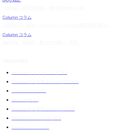
Blog 雑記
【blog】表現の極地。Mr.Children「産...
Column コラム
【宿泊記】熱海パールスターホテルのROTENに宿泊...
Column コラム
Netflix『BEAST -私の中の獣-』感想 ...
CATEGORIES
Podcast ポッドキャスト
240
Archive 過去音声アーカイブ 02
139
Column コラム
89
Movie 映画
87
Archive 過去音声アーカイブ 01
71
MikaWalker ミカブログ
39
Review レビュー
30