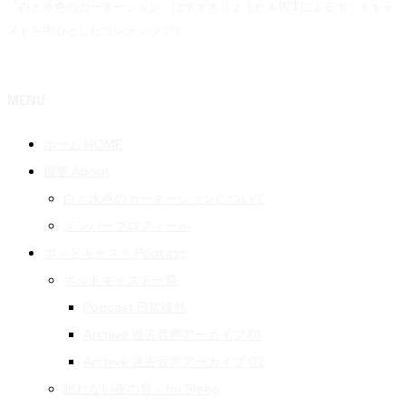
「白と水色のカーネーション」はすずきりょうた＆WTによるポッドキャ
ストを中心としたコンテンツです。
MENU
ホーム HOME
概要 About
白と水色のカーネーションについて
メンバープロフィール
ポッドキャスト Podcast
ポッドキャスト一覧
Podcast 日常徒然
Archive 過去音声アーカイブ 01
Archive 過去音声アーカイブ 02
眠れない夜の音 – for Sleep