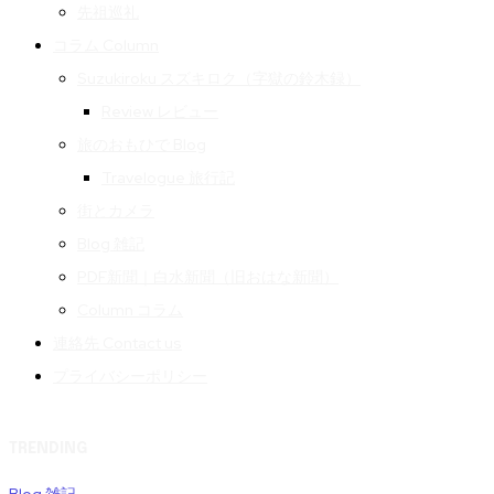
先祖巡礼
コラム Column
Suzukiroku スズキロク（字獄の鈴木録）
Review レビュー
旅のおもひで Blog
Travelogue 旅行記
街とカメラ
Blog 雑記
PDF新聞｜白水新聞（旧おはな新聞）
Column コラム
連絡先 Contact us
プライバシーポリシー
TRENDING