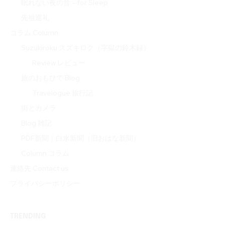
眠れない夜の音 – for Sleep
先祖巡礼
コラム Column
Suzukiroku スズキロク（字獄の鈴木録）
Review レビュー
旅のおもひで Blog
Travelogue 旅行記
街とカメラ
Blog 雑記
PDF新聞｜白水新聞（旧おはな新聞）
Column コラム
連絡先 Contact us
プライバシーポリシー
TRENDING