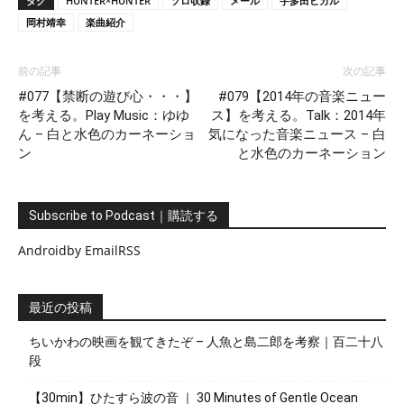
タグ
HUNTER×HUNTER
ソロ収録
メール
宇多田ヒカル
岡村靖幸
楽曲紹介
前の記事
次の記事
#077【禁断の遊び心・・・】
#079【2014年の音楽ニュー
を考える。Play Music：ゆゆ
ス】を考える。Talk：2014年
ん – 白と水色のカーネーショ
気になった音楽ニュース – 白
ン
と水色のカーネーション
Subscribe to Podcast｜購読する
Android
by Email
RSS
最近の投稿
ちいかわの映画を観てきたぞ – 人魚と島二郎を考察｜百二十八
段
【30min】ひたすら波の音 ｜ 30 Minutes of Gentle Ocean