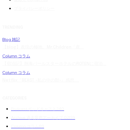
プライバシーポリシー
TRENDING
Blog 雑記
【blog】表現の極地。Mr.Children「産...
Column コラム
【宿泊記】熱海パールスターホテルのROTENに宿泊...
Column コラム
Netflix『BEAST -私の中の獣-』感想 ...
CATEGORIES
Podcast ポッドキャスト
240
Archive 過去音声アーカイブ 02
139
Column コラム
89