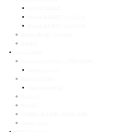
Podcast 日常徒然
Archive 過去音声アーカイブ 01
Archive 過去音声アーカイブ 02
眠れない夜の音 – for Sleep
先祖巡礼
コラム Column
Suzukiroku スズキロク（字獄の鈴木録）
Review レビュー
旅のおもひで Blog
Travelogue 旅行記
街とカメラ
Blog 雑記
PDF新聞｜白水新聞（旧おはな新聞）
Column コラム
連絡先 Contact us