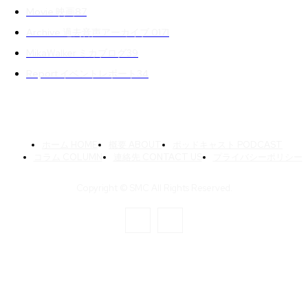
Movie 映画
87
Archive 過去音声アーカイブ 01
71
MikaWalker ミカブログ
39
Report イベントレポート
34
ホーム HOME
概要 ABOUT
ポッドキャスト PODCAST
コラム COLUMN
連絡先 CONTACT US
プライバシーポリシー
Copyright © SMC All Rights Reserved.