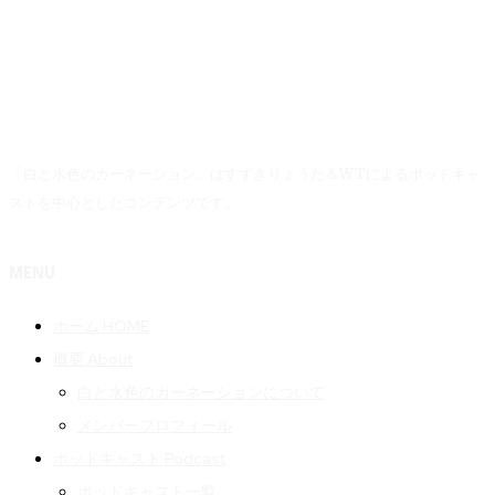
「白と水色のカーネーション」はすずきりょうた＆WTによるポッドキャ
ストを中心としたコンテンツです。
MENU
ホーム HOME
概要 About
白と水色のカーネーションについて
メンバープロフィール
ポッドキャスト Podcast
ポッドキャスト一覧