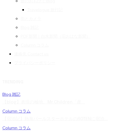
旅のおもひで Blog
Travelogue 旅行記
街とカメラ
Blog 雑記
PDF新聞｜白水新聞（旧おはな新聞）
Column コラム
連絡先 Contact us
プライバシーポリシー
TRENDING
Blog 雑記
【blog】表現の極地。Mr.Children「産...
Column コラム
【宿泊記】熱海パールスターホテルのROTENに宿泊...
Column コラム