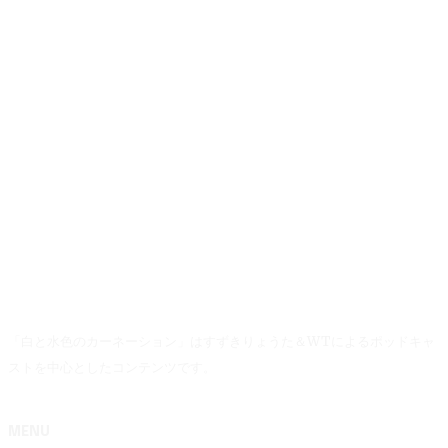
「白と水色のカーネーション」はすずきりょうた＆WTによるポッドキャ
ストを中心としたコンテンツです。
MENU