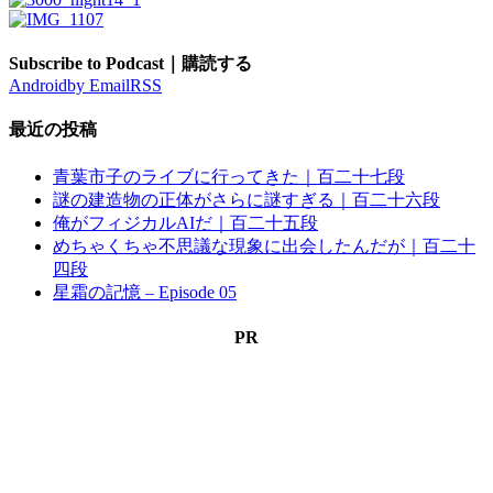
Subscribe to Podcast｜購読する
Android
by Email
RSS
最近の投稿
青葉市子のライブに行ってきた｜百二十七段
謎の建造物の正体がさらに謎すぎる｜百二十六段
俺がフィジカルAIだ｜百二十五段
めちゃくちゃ不思議な現象に出会したんだが｜百二十
四段
星霜の記憶 – Episode 05
PR