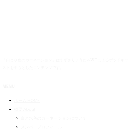
「白と水色のカーネーション」はすずきりょうた＆WTによるポッドキャ
ストを中心としたコンテンツです。
MENU
ホーム HOME
概要 About
白と水色のカーネーションについて
メンバープロフィール