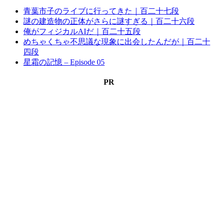
青葉市子のライブに行ってきた｜百二十七段
謎の建造物の正体がさらに謎すぎる｜百二十六段
俺がフィジカルAIだ｜百二十五段
めちゃくちゃ不思議な現象に出会したんだが｜百二十
四段
星霜の記憶 – Episode 05
PR