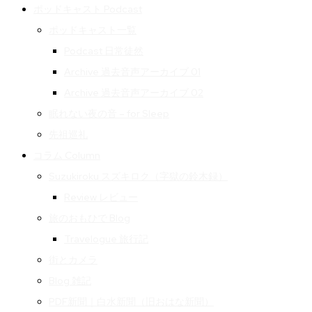
ポッドキャスト Podcast
ポッドキャスト一覧
Podcast 日常徒然
Archive 過去音声アーカイブ 01
Archive 過去音声アーカイブ 02
眠れない夜の音 – for Sleep
先祖巡礼
コラム Column
Suzukiroku スズキロク（字獄の鈴木録）
Review レビュー
旅のおもひで Blog
Travelogue 旅行記
街とカメラ
Blog 雑記
PDF新聞｜白水新聞（旧おはな新聞）