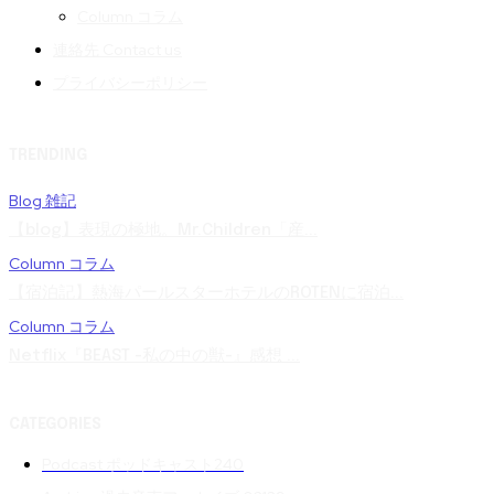
Column コラム
連絡先 Contact us
プライバシーポリシー
TRENDING
Blog 雑記
【blog】表現の極地。Mr.Children「産...
Column コラム
【宿泊記】熱海パールスターホテルのROTENに宿泊...
Column コラム
Netflix『BEAST -私の中の獣-』感想 ...
CATEGORIES
Podcast ポッドキャスト
240