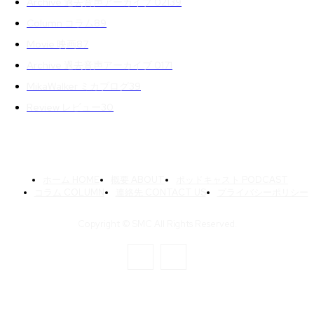
Archive 過去音声アーカイブ 02
139
Column コラム
89
Movie 映画
87
Archive 過去音声アーカイブ 01
71
MikaWalker ミカブログ
39
Review レビュー
30
ホーム HOME
概要 ABOUT
ポッドキャスト PODCAST
コラム COLUMN
連絡先 CONTACT US
プライバシーポリシー
Copyright © SMC All Rights Reserved.