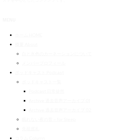
ストを中心としたコンテンツです。
MENU
ホーム HOME
概要 About
白と水色のカーネーションについて
メンバープロフィール
ポッドキャスト Podcast
ポッドキャスト一覧
Podcast 日常徒然
Archive 過去音声アーカイブ 01
Archive 過去音声アーカイブ 02
眠れない夜の音 – for Sleep
先祖巡礼
コラム Column