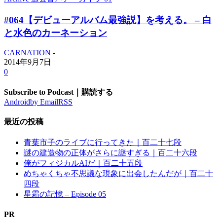
#064【デビューアルバム最強説】を考える。 – 白
と水色のカーネーション
CARNATION
-
2014年9月7日
0
Subscribe to Podcast｜購読する
Android
by Email
RSS
最近の投稿
青葉市子のライブに行ってきた｜百二十七段
謎の建造物の正体がさらに謎すぎる｜百二十六段
俺がフィジカルAIだ｜百二十五段
めちゃくちゃ不思議な現象に出会したんだが｜百二十
四段
星霜の記憶 – Episode 05
PR