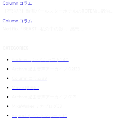
Column コラム
【宿泊記】熱海パールスターホテルのROTENに宿泊...
Column コラム
Netflix『BEAST -私の中の獣-』感想 ...
CATEGORIES
Podcast ポッドキャスト
240
Archive 過去音声アーカイブ 02
139
Column コラム
89
Movie 映画
87
Archive 過去音声アーカイブ 01
71
MikaWalker ミカブログ
39
Report イベントレポート
34