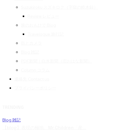
Suzukiroku スズキロク（字獄の鈴木録）
Review レビュー
旅のおもひで Blog
Travelogue 旅行記
街とカメラ
Blog 雑記
PDF新聞｜白水新聞（旧おはな新聞）
Column コラム
連絡先 Contact us
プライバシーポリシー
TRENDING
Blog 雑記
【blog】表現の極地。Mr.Children「産...