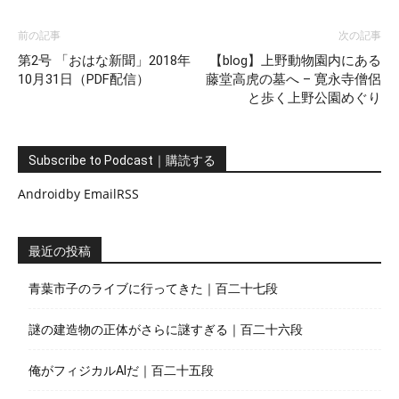
前の記事
次の記事
第2号 「おはな新聞」2018年
【blog】上野動物園内にある
10月31日（PDF配信）
藤堂高虎の墓へ – 寛永寺僧侶
と歩く上野公園めぐり
Subscribe to Podcast｜購読する
Android
by Email
RSS
最近の投稿
青葉市子のライブに行ってきた｜百二十七段
謎の建造物の正体がさらに謎すぎる｜百二十六段
俺がフィジカルAIだ｜百二十五段