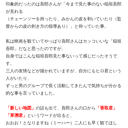
印象的だったのは吾郎さんが「今まで見た事のない稲垣吾郎
が見れる
（チェーンソーを持ったり、みかんの皮を剥いていたり（監
督からの皮の剥き方の指導あり）」と仰っていた事。
私は映画を観ていてやっぱり吾郎さんはカッコいいな「稲垣
吾郎」だなと思ったのですが、
自身ではこんな稲垣吾郎見た事ないって感じだったそうで
す。
三人の友情などが描かれていますが、自分にもヒロ君という
人がいたり、
ずっと男のグループで長く活動してきたんで気持ちが分かる
的な事を言っていました。
「新しい地図」
の話も出て、吾郎さんの口から
「香取君」
「草彅君」
というワードが出ると、
おおお！となりますね（ミーハー）二人にも早く観てほし