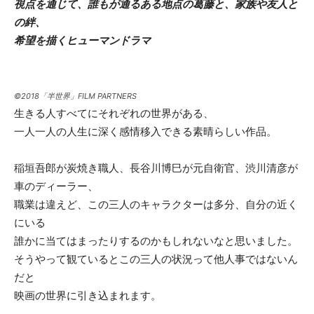
視点を通じて、誰もが通るある地点の葛藤と、
家族や友人と
の絆、
希望を描くヒューマンドラマ
©2018「半世界」FILM PARTNERS
生きる人すべてにそれぞれの世界がある、
一人一人の人生に深く感情移入できる素晴らしい作品。
稲垣吾郎が炭焼き職人、長谷川博巳が元自衛官、渋川清彦が
車のディーラー、
職業は違えど、この三人のキャラクターは多分、自分の近く
にいる
誰かに当てはまったりするのかもしれないなと思いました。
そうやって観ているとこの三人の状況って他人事ではないん
だと
映画の世界に引き込まれます。