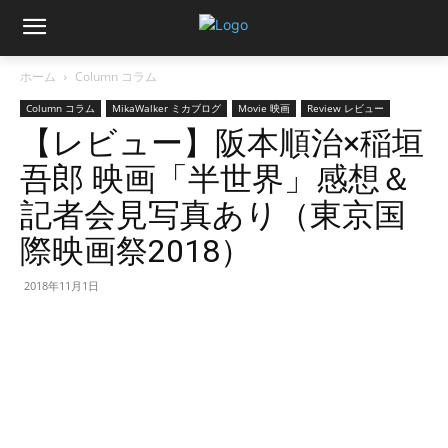
ホーム
Column コラム
Column コラム
MikaWalker ミカブログ
Movie 映画
Review レビュー
【レビュー】阪本順治×稲垣
吾郎 映画「半世界」感想＆
記者会見写真あり（東京国
際映画祭2018）
2018年11月1日