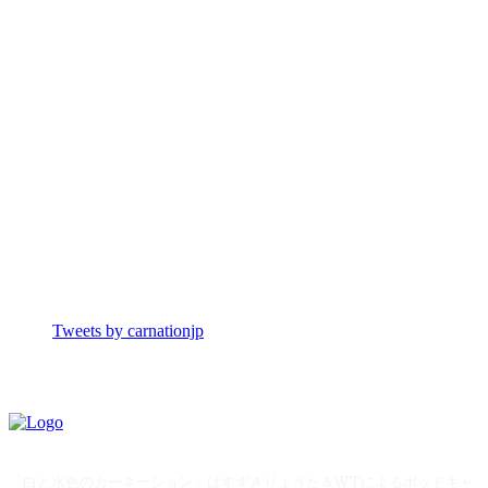
Tweets by carnationjp
「白と水色のカーネーション」はすずきりょうた＆WTによるポッドキャ