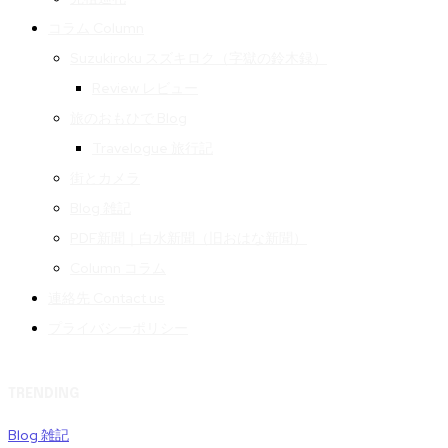
コラム Column
Suzukiroku スズキロク（字獄の鈴木録）
Review レビュー
旅のおもひで Blog
Travelogue 旅行記
街とカメラ
Blog 雑記
PDF新聞｜白水新聞（旧おはな新聞）
Column コラム
連絡先 Contact us
プライバシーポリシー
TRENDING
Blog 雑記