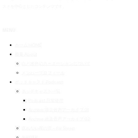
ストを中心としたコンテンツです。
MENU
ホーム HOME
概要 About
白と水色のカーネーションについて
メンバープロフィール
ポッドキャスト Podcast
ポッドキャスト一覧
Podcast 日常徒然
Archive 過去音声アーカイブ 01
Archive 過去音声アーカイブ 02
眠れない夜の音 – for Sleep
先祖巡礼