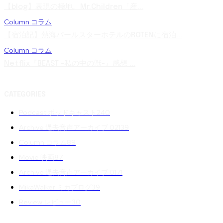
【blog】表現の極地。Mr.Children「産...
Column コラム
【宿泊記】熱海パールスターホテルのROTENに宿泊...
Column コラム
Netflix『BEAST -私の中の獣-』感想 ...
CATEGORIES
Podcast ポッドキャスト
240
Archive 過去音声アーカイブ 02
139
Column コラム
89
Movie 映画
87
Archive 過去音声アーカイブ 01
71
MikaWalker ミカブログ
39
Review レビュー
30