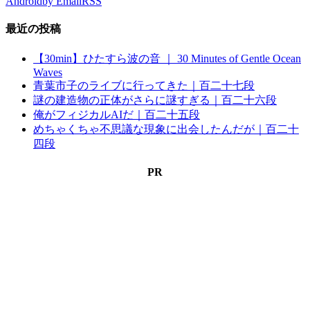
Android
by Email
RSS
最近の投稿
【30min】ひたすら波の音 ｜ 30 Minutes of Gentle Ocean
Waves
青葉市子のライブに行ってきた｜百二十七段
謎の建造物の正体がさらに謎すぎる｜百二十六段
俺がフィジカルAIだ｜百二十五段
めちゃくちゃ不思議な現象に出会したんだが｜百二十
四段
PR