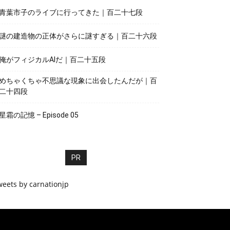
青葉市子のライブに行ってきた｜百二十七段
謎の建造物の正体がさらに謎すぎる｜百二十六段
俺がフィジカルAIだ｜百二十五段
めちゃくちゃ不思議な現象に出会したんだが｜百
二十四段
星霜の記憶 – Episode 05
PR
weets by carnationjp