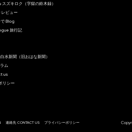
roku スズキロク（字獄の鈴木録）
ew レビュー
 Blog
logue 旅行記
ラ
｜白水新聞（旧おはな新聞）
コラム
t us
ポリシー
Copyr
N
連絡先 CONTACT US
プライバシーポリシー