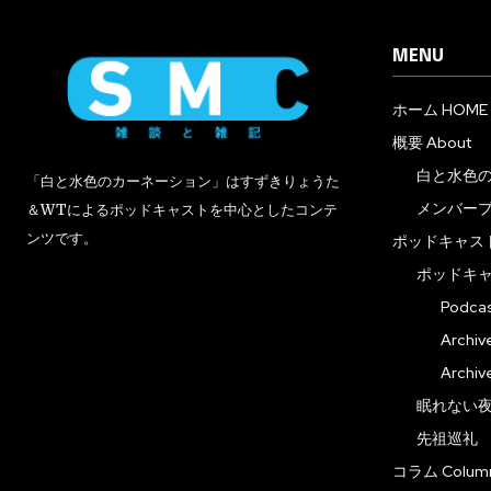
MENU
ホーム HOME
概要 About
白と水色
「白と水色のカーネーション」はすずきりょうた
メンバー
＆WTによるポッドキャストを中心としたコンテ
ンツです。
ポッドキャスト 
ポッドキ
Podc
Arch
Arch
眠れない夜の音
先祖巡礼
コラム Colum