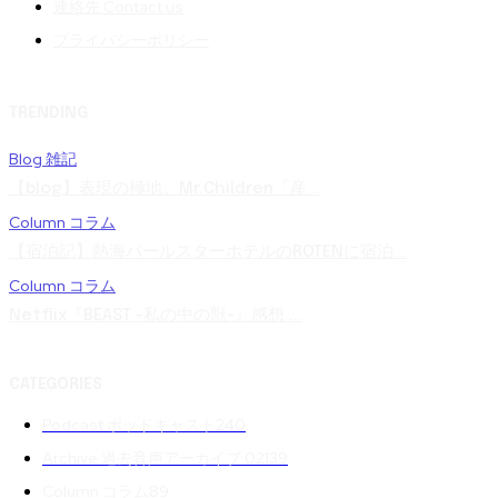
連絡先 Contact us
プライバシーポリシー
TRENDING
Blog 雑記
【blog】表現の極地。Mr.Children「産...
Column コラム
【宿泊記】熱海パールスターホテルのROTENに宿泊...
Column コラム
Netflix『BEAST -私の中の獣-』感想 ...
CATEGORIES
Podcast ポッドキャスト
240
Archive 過去音声アーカイブ 02
139
Column コラム
89