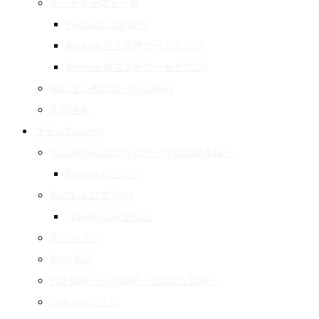
ポッドキャスト一覧
Podcast 日常徒然
Archive 過去音声アーカイブ 01
Archive 過去音声アーカイブ 02
眠れない夜の音 – for Sleep
先祖巡礼
コラム Column
Suzukiroku スズキロク（字獄の鈴木録）
Review レビュー
旅のおもひで Blog
Travelogue 旅行記
街とカメラ
Blog 雑記
PDF新聞｜白水新聞（旧おはな新聞）
Column コラム