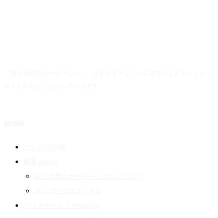
「白と水色のカーネーション」はすずきりょうた＆WTによるポッドキャ
ストを中心としたコンテンツです。
MENU
ホーム HOME
概要 About
白と水色のカーネーションについて
メンバープロフィール
ポッドキャスト Podcast