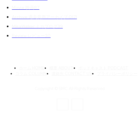
Movie 映画
87
Archive 過去音声アーカイブ 01
71
MikaWalker ミカブログ
39
Review レビュー
30
ホーム HOME
概要 ABOUT
ポッドキャスト PODCAST
コラム COLUMN
連絡先 CONTACT US
プライバシーポリシー
Copyright © SMC All Rights Reserved.