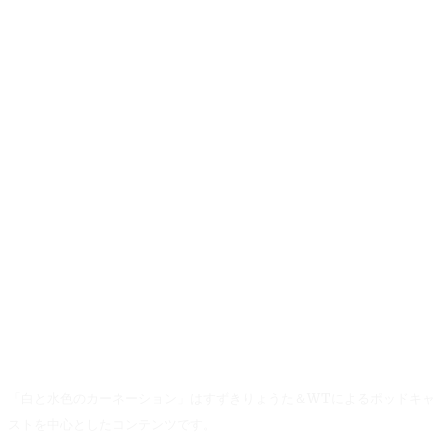
「白と水色のカーネーション」はすずきりょうた＆WTによるポッドキャ
ストを中心としたコンテンツです。