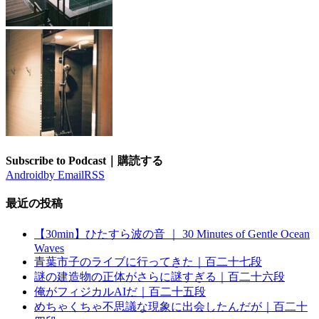
Subscribe to Podcast｜購読する
Android
by Email
RSS
最近の投稿
【30min】ひたすら波の音 ｜ 30 Minutes of Gentle Ocean
Waves
青葉市子のライブに行ってきた｜百二十七段
謎の建造物の正体がさらに謎すぎる｜百二十六段
俺がフィジカルAIだ｜百二十五段
めちゃくちゃ不思議な現象に出会したんだが｜百二十