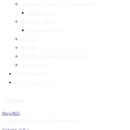
Suzukiroku スズキロク（字獄の鈴木録）
Review レビュー
旅のおもひで Blog
Travelogue 旅行記
街とカメラ
Blog 雑記
PDF新聞｜白水新聞（旧おはな新聞）
Column コラム
連絡先 Contact us
プライバシーポリシー
TRENDING
Blog 雑記
【blog】表現の極地。Mr.Children「産...