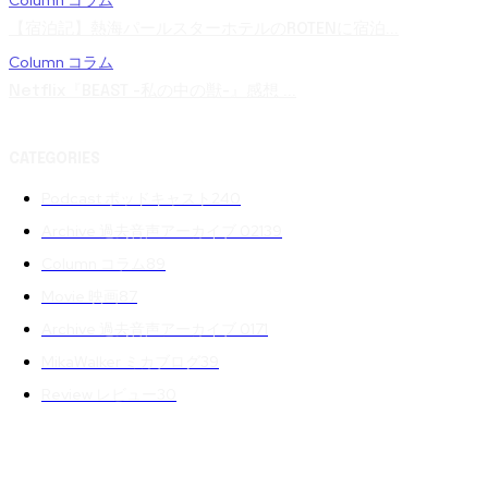
Column コラム
【宿泊記】熱海パールスターホテルのROTENに宿泊...
Column コラム
Netflix『BEAST -私の中の獣-』感想 ...
CATEGORIES
Podcast ポッドキャスト
240
Archive 過去音声アーカイブ 02
139
Column コラム
89
Movie 映画
87
Archive 過去音声アーカイブ 01
71
MikaWalker ミカブログ
39
Review レビュー
30