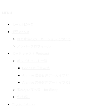
MENU
ホーム HOME
概要 About
白と水色のカーネーションについて
メンバープロフィール
ポッドキャスト Podcast
ポッドキャスト一覧
Podcast 日常徒然
Archive 過去音声アーカイブ 01
Archive 過去音声アーカイブ 02
眠れない夜の音 – for Sleep
先祖巡礼
コラム Column