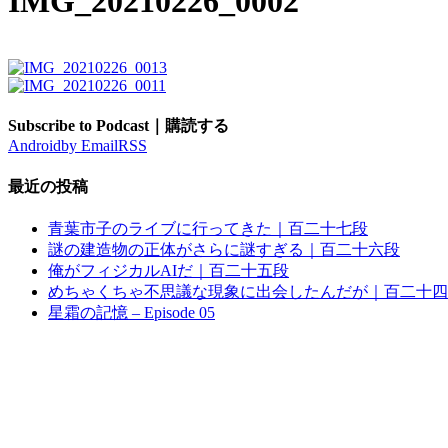
IMG_20210226_0002
Subscribe to Podcast｜購読する
Android
by Email
RSS
最近の投稿
青葉市子のライブに行ってきた｜百二十七段
謎の建造物の正体がさらに謎すぎる｜百二十六段
俺がフィジカルAIだ｜百二十五段
めちゃくちゃ不思議な現象に出会したんだが｜百二十四
星霜の記憶 – Episode 05