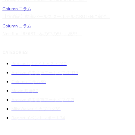
Column コラム
【宿泊記】熱海パールスターホテルのROTENに宿泊...
Column コラム
Netflix『BEAST -私の中の獣-』感想 ...
CATEGORIES
Podcast ポッドキャスト
240
Archive 過去音声アーカイブ 02
139
Column コラム
89
Movie 映画
87
Archive 過去音声アーカイブ 01
71
MikaWalker ミカブログ
39
Report イベントレポート
34