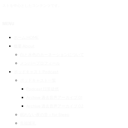
ストを中心としたコンテンツです。
MENU
ホーム HOME
概要 About
白と水色のカーネーションについて
メンバープロフィール
ポッドキャスト Podcast
ポッドキャスト一覧
Podcast 日常徒然
Archive 過去音声アーカイブ 01
Archive 過去音声アーカイブ 02
眠れない夜の音 – for Sleep
先祖巡礼