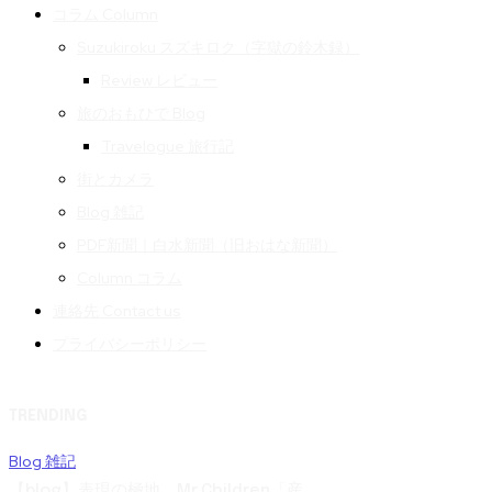
コラム Column
Suzukiroku スズキロク（字獄の鈴木録）
Review レビュー
旅のおもひで Blog
Travelogue 旅行記
街とカメラ
Blog 雑記
PDF新聞｜白水新聞（旧おはな新聞）
Column コラム
連絡先 Contact us
プライバシーポリシー
TRENDING
Blog 雑記
【blog】表現の極地。Mr.Children「産...