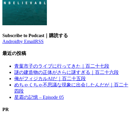
Subscribe to Podcast｜購読する
Android
by Email
RSS
最近の投稿
青葉市子のライブに行ってきた｜百二十七段
謎の建造物の正体がさらに謎すぎる｜百二十六段
俺がフィジカルAIだ｜百二十五段
めちゃくちゃ不思議な現象に出会したんだが｜百二十
四段
星霜の記憶 – Episode 05
PR