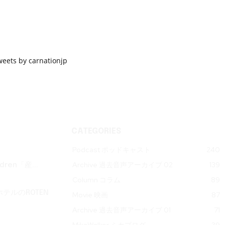
weets by carnationjp
CATEGORIES
Podcast ポッドキャスト
240
Archive 過去音声アーカイブ 02
139
ren「産...
Column コラム
89
テルのROTEN
Movie 映画
87
Archive 過去音声アーカイブ 01
71
MikaWalker ミカブログ
39