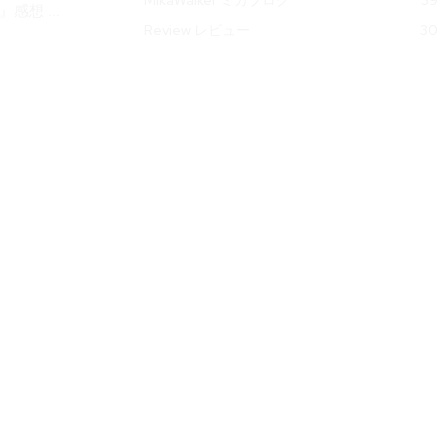
』感想 ...
Review レビュー
30