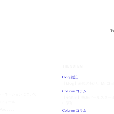
T
TRENDING
Blog 雑記
【blog】表現の極地。Mr.Child
Column コラム
カーネーションについて
【宿泊記】熱海パールスターホ
ロフィール
に宿泊...
odcast
Column コラム