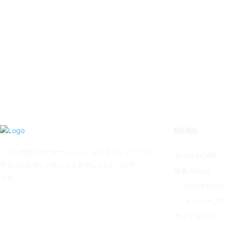
MENU
「白と水色のカーネーション」はすずきりょうた＆
ホーム HOME
WTによるポッドキャストを中心としたコンテンツ
概要 About
です。
白と水色の
メンバープ
ポッドキャスト P