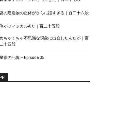
謎の建造物の正体がさらに謎すぎる｜百二十六段
俺がフィジカルAIだ｜百二十五段
めちゃくちゃ不思議な現象に出会したんだが｜百
二十四段
星霜の記憶 – Episode 05
PR