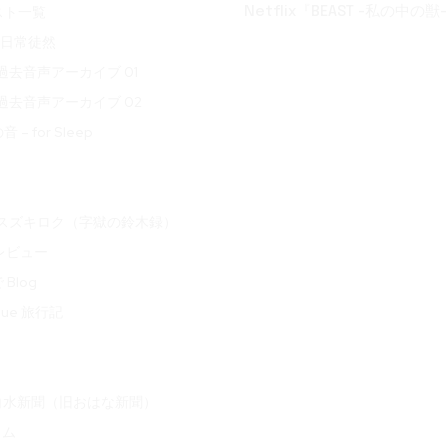
スト一覧
Netflix『BEAST -私の中の獣-
t 日常徒然
ve 過去音声アーカイブ 01
ve 過去音声アーカイブ 02
– for Sleep
oku スズキロク（字獄の鈴木録）
 レビュー
Blog
ogue 旅行記
白水新聞（旧おはな新聞）
ラム