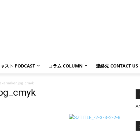
ャスト PODCAST
コラム COLUMN
連絡先 CONTACT US
akemaker.jpg_cmyk
jpg_cmyk
A