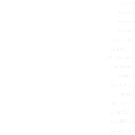
ポッドキャ
Podcas
Archi
Archi
眠れない夜の音 
先祖巡礼
コラム Column
Suzukir
Review
旅のおもひで 
Travel
街とカメラ
Blog 雑記
PDF新聞｜
Column コ