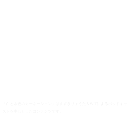
「白と水色のカーネーション」はすずきりょうた＆WTによるポッドキャ
ストを中心としたコンテンツです。