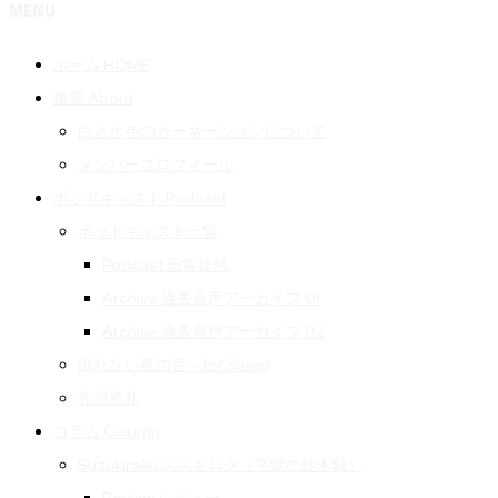
MENU
ホーム HOME
概要 About
白と水色のカーネーションについて
メンバープロフィール
ポッドキャスト Podcast
ポッドキャスト一覧
Podcast 日常徒然
Archive 過去音声アーカイブ 01
Archive 過去音声アーカイブ 02
眠れない夜の音 – for Sleep
先祖巡礼
コラム Column
Suzukiroku スズキロク（字獄の鈴木録）