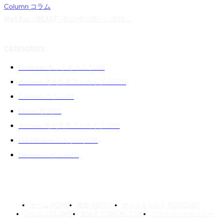
Column コラム
Netflix『BEAST -私の中の獣-』感想 ...
CATEGORIES
Podcast ポッドキャスト
241
Archive 過去音声アーカイブ 02
139
Column コラム
89
Movie 映画
87
Archive 過去音声アーカイブ 01
71
MikaWalker ミカブログ
39
Review レビュー
30
ホーム HOME
概要 ABOUT
ポッドキャスト PODCAST
コラム COLUMN
連絡先 CONTACT US
プライバシーポリシー