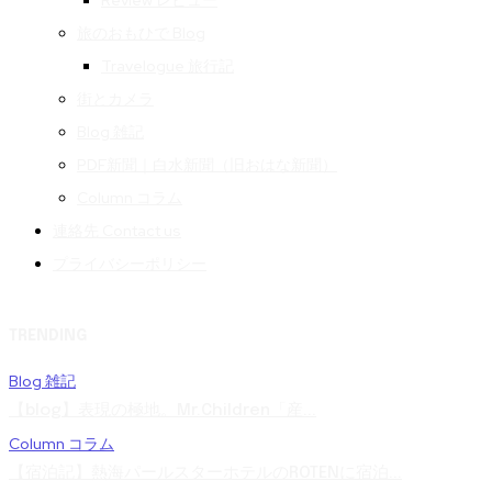
Review レビュー
旅のおもひで Blog
Travelogue 旅行記
街とカメラ
Blog 雑記
PDF新聞｜白水新聞（旧おはな新聞）
Column コラム
連絡先 Contact us
プライバシーポリシー
TRENDING
Blog 雑記
【blog】表現の極地。Mr.Children「産...
Column コラム
【宿泊記】熱海パールスターホテルのROTENに宿泊...