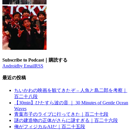
Subscribe to Podcast｜購読する
Android
by Email
RSS
最近の投稿
ちいかわの映画を観てきたぞ – 人魚と島二郎を考察｜
百二十八段
【30min】ひたすら波の音 ｜ 30 Minutes of Gentle Ocean
Waves
青葉市子のライブに行ってきた｜百二十七段
謎の建造物の正体がさらに謎すぎる｜百二十六段
俺がフィジカルAIだ｜百二十五段