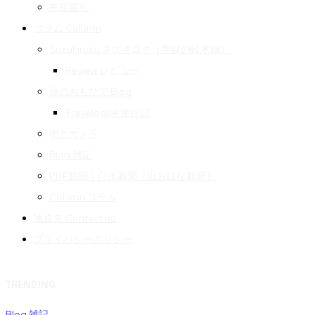
先祖巡礼
コラム Column
Suzukiroku スズキロク（字獄の鈴木録）
Review レビュー
旅のおもひで Blog
Travelogue 旅行記
街とカメラ
Blog 雑記
PDF新聞｜白水新聞（旧おはな新聞）
Column コラム
連絡先 Contact us
プライバシーポリシー
TRENDING
Blog 雑記