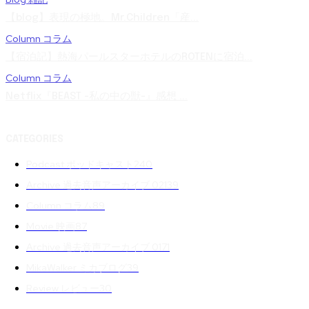
【blog】表現の極地。Mr.Children「産...
Column コラム
【宿泊記】熱海パールスターホテルのROTENに宿泊...
Column コラム
Netflix『BEAST -私の中の獣-』感想 ...
CATEGORIES
Podcast ポッドキャスト
240
Archive 過去音声アーカイブ 02
139
Column コラム
89
Movie 映画
87
Archive 過去音声アーカイブ 01
71
MikaWalker ミカブログ
39
Review レビュー
30