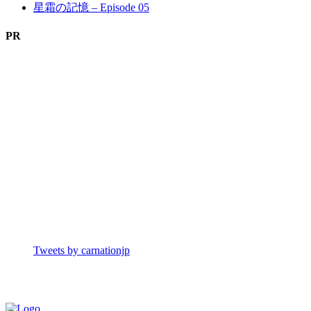
星霜の記憶 – Episode 05
PR
Tweets by carnationjp