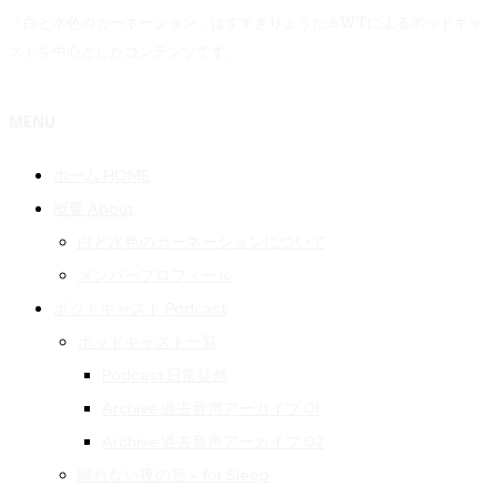
「白と水色のカーネーション」はすずきりょうた＆WTによるポッドキャ
ストを中心としたコンテンツです。
MENU
ホーム HOME
概要 About
白と水色のカーネーションについて
メンバープロフィール
ポッドキャスト Podcast
ポッドキャスト一覧
Podcast 日常徒然
Archive 過去音声アーカイブ 01
Archive 過去音声アーカイブ 02
眠れない夜の音 – for Sleep