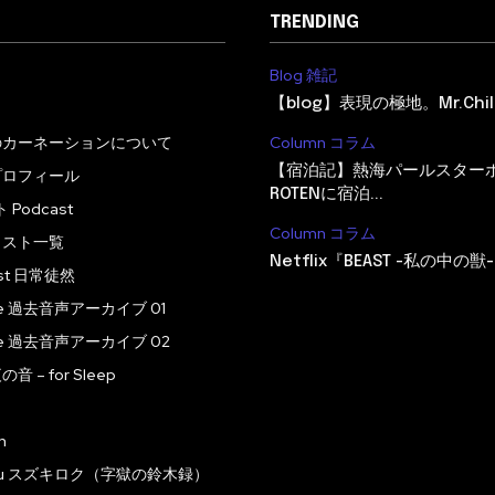
TRENDING
Blog 雑記
【blog】表現の極地。Mr.Child
のカーネーションについて
Column コラム
【宿泊記】熱海パールスター
プロフィール
ROTENに宿泊...
Podcast
Column コラム
ャスト一覧
Netflix『BEAST -私の中の獣-
ast 日常徒然
ive 過去音声アーカイブ 01
ive 過去音声アーカイブ 02
 – for Sleep
n
roku スズキロク（字獄の鈴木録）