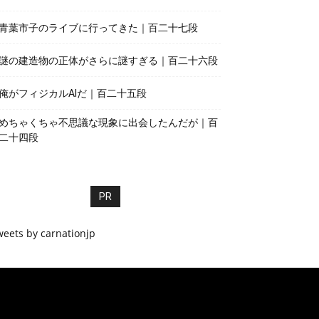
青葉市子のライブに行ってきた｜百二十七段
謎の建造物の正体がさらに謎すぎる｜百二十六段
俺がフィジカルAIだ｜百二十五段
めちゃくちゃ不思議な現象に出会したんだが｜百
二十四段
PR
weets by carnationjp