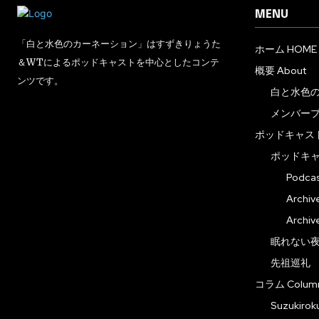
MENU
「白と水色のカーネーション」はすずきりょうた
ホーム HOME
＆WTによるポッドキャストを中心としたコンテ
概要 About
ンツです。
白と水色
メンバー
ポッドキャスト 
ポッドキ
Podc
Arch
Arch
眠れない夜の音
先祖巡礼
コラム Colum
Suzuki