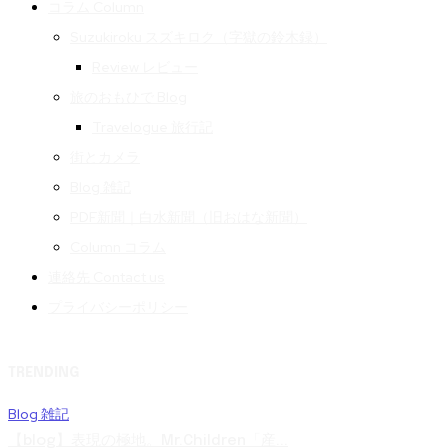
コラム Column
Suzukiroku スズキロク（字獄の鈴木録）
Review レビュー
旅のおもひで Blog
Travelogue 旅行記
街とカメラ
Blog 雑記
PDF新聞｜白水新聞（旧おはな新聞）
Column コラム
連絡先 Contact us
プライバシーポリシー
TRENDING
Blog 雑記
【blog】表現の極地。Mr.Children「産...