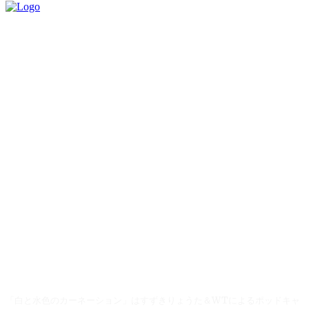
「白と水色のカーネーション」はすずきりょうた＆WTによるポッドキャ