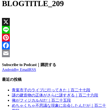
BLOGTITLE_209
X
Line
Pinterest
Facebook
Email
Subscribe to Podcast｜購読する
Android
by Email
RSS
最近の投稿
青葉市子のライブに行ってきた｜百二十七段
謎の建造物の正体がさらに謎すぎる｜百二十六段
俺がフィジカルAIだ｜百二十五段
めちゃくちゃ不思議な現象に出会したんだが｜百二十