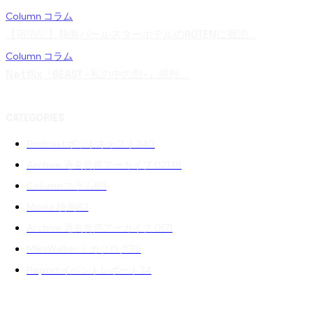
Column コラム
【宿泊記】熱海パールスターホテルのROTENに宿泊...
Column コラム
Netflix『BEAST -私の中の獣-』感想 ...
CATEGORIES
Podcast ポッドキャスト
240
Archive 過去音声アーカイブ 02
139
Column コラム
89
Movie 映画
87
Archive 過去音声アーカイブ 01
71
MikaWalker ミカブログ
39
Report イベントレポート
34