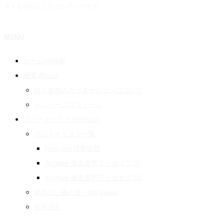
ストを中心としたコンテンツです。
MENU
ホーム HOME
概要 About
白と水色のカーネーションについて
メンバープロフィール
ポッドキャスト Podcast
ポッドキャスト一覧
Podcast 日常徒然
Archive 過去音声アーカイブ 01
Archive 過去音声アーカイブ 02
眠れない夜の音 – for Sleep
先祖巡礼