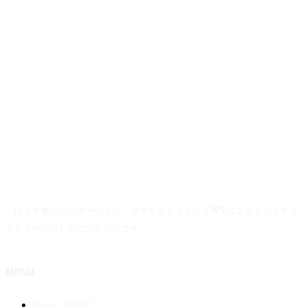
「白と水色のカーネーション」はすずきりょうた＆WTによるポッドキャ
ストを中心としたコンテンツです。
MENU
ホーム HOME