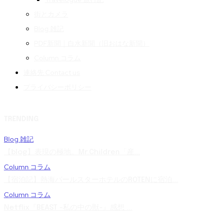
街とカメラ
Blog 雑記
PDF新聞｜白水新聞（旧おはな新聞）
Column コラム
連絡先 Contact us
プライバシーポリシー
TRENDING
Blog 雑記
【blog】表現の極地。Mr.Children「産...
Column コラム
【宿泊記】熱海パールスターホテルのROTENに宿泊...
Column コラム
Netflix『BEAST -私の中の獣-』感想 ...