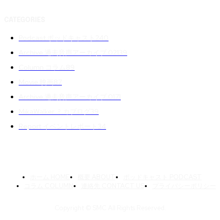
CATEGORIES
Podcast ポッドキャスト
240
Archive 過去音声アーカイブ 02
139
Column コラム
89
Movie 映画
87
Archive 過去音声アーカイブ 01
71
MikaWalker ミカブログ
39
Report イベントレポート
34
ホーム HOME
概要 ABOUT
ポッドキャスト PODCAST
コラム COLUMN
連絡先 CONTACT US
プライバシーポリシー
Copyright © SMC All Rights Reserved.