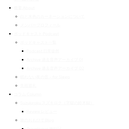
概要 About
白と水色のカーネーションについて
メンバープロフィール
ポッドキャスト Podcast
ポッドキャスト一覧
Podcast 日常徒然
Archive 過去音声アーカイブ 01
Archive 過去音声アーカイブ 02
眠れない夜の音 – for Sleep
先祖巡礼
コラム Column
Suzukiroku スズキロク（字獄の鈴木録）
Review レビュー
旅のおもひで Blog
Travelogue 旅行記