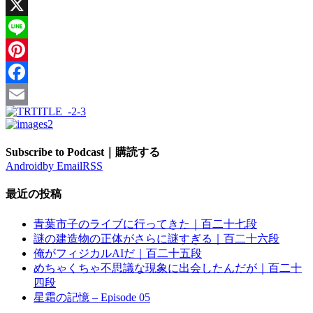
X
Line
Pinterest
Facebook
Email
Subscribe to Podcast｜購読する
Android
by Email
RSS
最近の投稿
青葉市子のライブに行ってきた｜百二十七段
謎の建造物の正体がさらに謎すぎる｜百二十六段
俺がフィジカルAIだ｜百二十五段
めちゃくちゃ不思議な現象に出会したんだが｜百二十
四段
星霜の記憶 – Episode 05